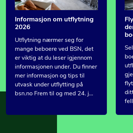
Informasjon om utflytning
Fl
2026
de
bo
Utflytning nærmer seg for
Sel
mange beboere ved BSN, det
boe
er viktig at du leser igjennom
utf
informasjonen under. Du finner
gje
mer informasjon og tips til
fly
utvask under utflytting på
dit
bsn.no Frem til og med 24. j…
fel